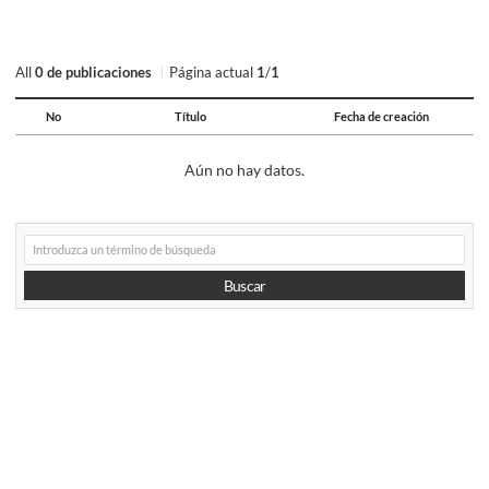
All
0 de publicaciones
Página actual
1
/
1
No
Título
Fecha de creación
연
번,
Aún no hay datos.
파
일,
제
목,
게
카
시
테
글
검
고
Buscar
색
리,
작
성
자,
조
회
수,
작
성
일
제