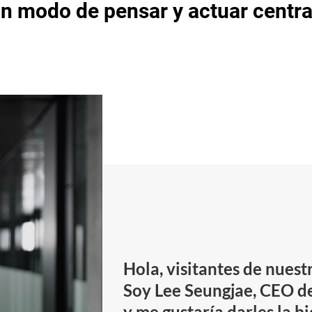
n modo de pensar y actuar centrad
Hola, visitantes de nuest
Soy Lee Seungjae, CEO 
y me gustaría darles la b