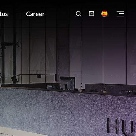
tos
Career
