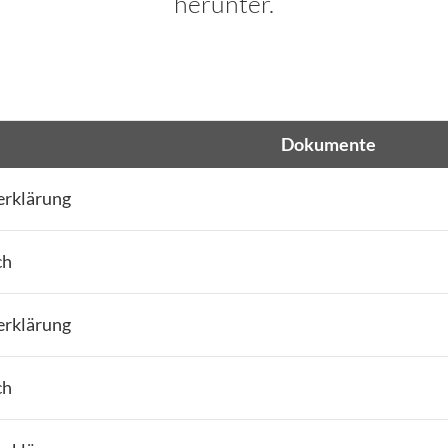
herunter.
Dokumente
erklärung
ch
erklärung
ch