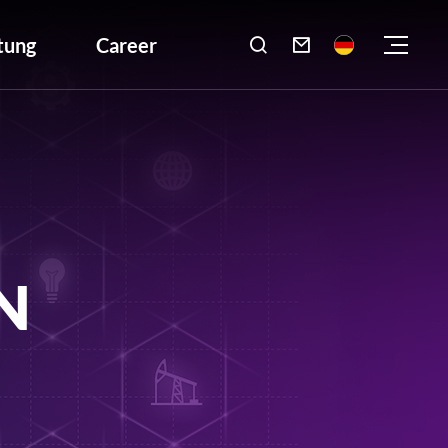
tung
Career

N