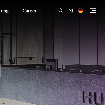
tung
Career

N