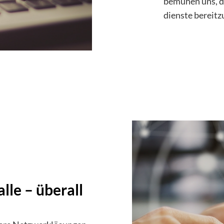
bemühen uns, d
dienste bereitzu
lle – überall