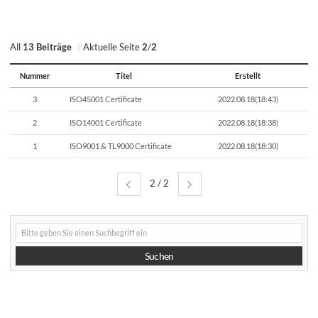
All
13 Beiträge
Aktuelle Seite
2
/
2
Nummer
Titel
Erstellt
연
3
ISO45001 Certificate
2022.08.18(18:43)
번,
파
2
ISO14001 Certificate
2022.08.18(18:38)
일,
제
1
ISO9001 & TL9000 Certificate
2022.08.18(18:30)
목,
카
테
고
2 / 2
리,
작
성
게
자,
시
조
글
회
검
Suchen
색
수,
작
성
일
제