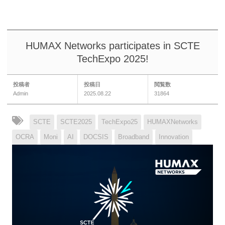
HUMAX Networks participates in SCTE
TechExpo 2025!
投稿者
投稿日
閲覧数
Admin
2025.08.22
31864
SCTE
SCTE2025
TechExpo25
HUMAXNetworks
OCRA
Moni
AI
DOCSIS
Broadband
Innovation