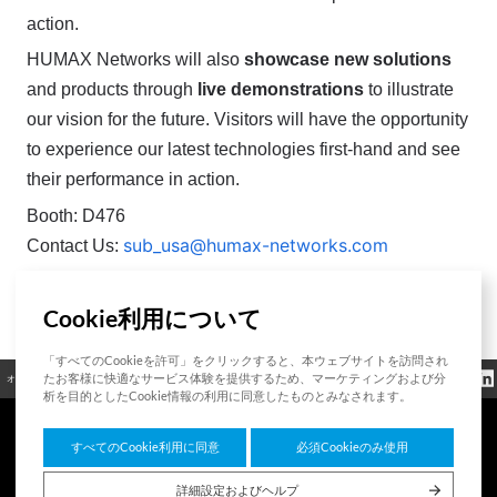
action.
HUMAX Networks will also
showcase new solutions
and products through
live demonstrations
to illustrate
our vision for the future. Visitors will have the opportunity
to experience our latest technologies first-hand and see
their performance in action.
Booth: D476
sub_usa@humax-networks.com
Contact Us:
Cookie利用について
List
「すべてのCookieを許可」をクリックすると、本ウェブサイトを訪問され
クッキーポリシ
たお客様に快適なサービス体験を提供するため、マーケティングおよび分
オープンソース
認証
お問い合わせ
規制情報
ー
析を目的としたCookie情報の利用に同意したものとみなされます。
すべてのCookie利用に同意
必須Cookieのみ使用
7F HUMAX Village, 216, Hwangsaeul-ro, Bundang-gu, Seongnam-si, Gyeonggi-do,
13595, Republic of Korea
詳細設定およびヘルプ