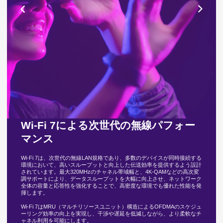
Wi-Fi 7による次世代の無線パフォー
マンス
Wi-Fi 7は、次世代の無線LAN規格であり、多数のデバイスが同時接続する
環境において、高いスループットと向上した伝送効率を提供するよう設計
されています。最大320MHzのチャネル帯域幅と、4K-QAMなどの高次変
調サポートにより、データスループットを大幅に向上させ、ネットワーク
全体の容量と応答性を強化することで、高密度な環境でも優れた性能を発
揮します。
Wi-Fi 7はMRU（マルチリソースユニット）構造によるOFDMAのスケジュ
ーリング効率の向上を実現し、干渉や遅延を低減しながら、より柔軟なチ
ャネル利用を可能にします。