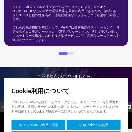
さらに、MLO（マルチリンクオペレーション）により、2.4GHz、
5GHz、6GHzなどの複数の周波数帯を同時に利用できるため、接続のレ
ジリエンスと信頼性を高め、遅延に敏感なトラフィックにも柔軟に対応し
ます。
これらの先進機能を基盤として、Wi-Fi 7は高解像度のストリーミング、リ
アルタイムコラボレーション、XRアプリケーション、そして要求の厳し
いネットワーク環境における没入型サービスなど、高度なユースケースを
強力にサポートします。
ご不明な点がございましたら、
お気軽にお問い合わせください。
Cookie利用について
お問い合わせ
「すべてのCookieを許可」をクリックすると、本ウェブサイトを訪問され
クッキーポリシ
たお客様に快適なサービス体験を提供するため、マーケティングおよび分
オープンソース
認証
お問い合わせ
規制情報
ー
析を目的としたCookie情報の利用に同意したものとみなされます。
すべてのCookie利用に同意
必須Cookieのみ使用
7F HUMAX Village, 216, Hwangsaeul-ro, Bundang-gu, Seongnam-si, Gyeonggi-do,