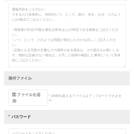
리
(선
택),
라
디
오/
체
크
박
스
(체
크),
*
일
정/
시
添付ファイル
간
(입
력
또
ファイルを追
* 10MBを超えるファイルはアップロードできませ
는
ん。
加
선
택,
*
パスワード
제
목
(입
력),