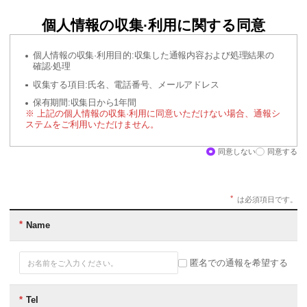
個人情報の収集·利用に関する同意
個人情報の収集·利用目的:収集した通報内容および処理結果の
確認·処理
収集する項目:氏名、電話番号、メールアドレス
保有期間:収集日から1年間
※ 上記の個人情報の収集·利用に同意いただけない場合、通報シ
ステムをご利用いただけません。
同意しない
同意する
は必須項日です。
게
Name
시
글
작
성
匿名での通報を希望する
폼
입
니
Tel
다.