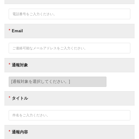
항
목
앞
의
*
표
Email
시
는
필
수
입
력
항
通報対象
목
이
며,
괄
호
는
지
タイトル
문
입
니
다.
*
카
테
通報内容
고