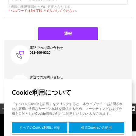
*
* 通報の状況確認のために必要となります。
작
* バスワードは6文字以上で入力してください。
성
자
(입
력),
*
通報
내
용
(입
電話でのお問い合わせ
력),
031-606-8320
첨
부
파
일
(파
郵送でのお問い合わせ
일
HUMAX Networks Auditor, 7F HUMAX Village, 216,
업
Hwangsaeul-ro, Bundang-gu, Seongnam-si, Gyeonggi-do,
로
Cookie利用について
13595, Korea
드)
의
「すべてのCookieを許可」をクリックすると、本ウェブサイトを訪問され
내
クッキーポリシ
たお客様に快適なサービス体験を提供するため、マーケティングおよび分
オープンソース
認証
お問い合わせ
規制情報
용
ー
析を目的としたCookie情報の利用に同意したものとみなされます。
을
지
문
すべてのCookie利用に同意
必須Cookieのみ使用
에
7F HUMAX Village, 216, Hwangsaeul-ro, Bundang-gu, Seongnam-si, Gyeonggi-do,
맞