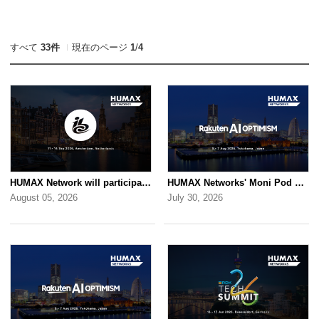
すべて
33件
現在のページ
1
/
4
HUMAX Network will participate in IBC2026
HUMAX Networks' Moni Pod will be showcased at Rakuten AI Optimism 2026
August 05, 2026
July 30, 2026