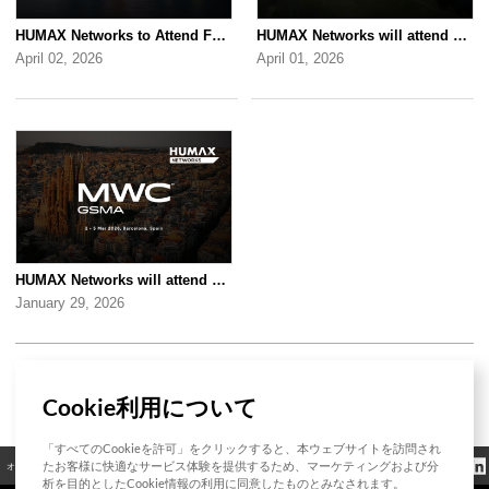
HUMAX Networks to Attend FTTH Conference 2026
HUMAX Networks will attend CableLabs Tech Summit 2026
April 02, 2026
April 01, 2026
HUMAX Networks will attend MWC Barcelona 2026
January 29, 2026
1 / 4
Cookie利用について
「すべてのCookieを許可」をクリックすると、本ウェブサイトを訪問され
クッキーポリシ
たお客様に快適なサービス体験を提供するため、マーケティングおよび分
オープンソース
認証
お問い合わせ
規制情報
ー
析を目的としたCookie情報の利用に同意したものとみなされます。