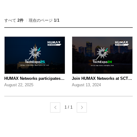
すべて
2件
現在のページ
1
/
1
HUMAX Networks participates in SCTE TechExpo 2025!
Join HUMAX Networks at SCTE TechExpo 2024
August 22, 2025
August 13, 2024
1 / 1