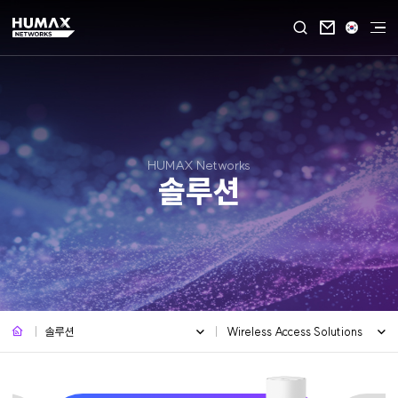

HUMAX Networks
솔루션
솔루션
Wireless Access Solutions