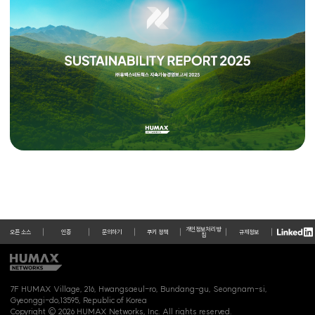
개인정보처리 방
오픈 소스
인증
문의하기
쿠키 정책
규제정보
침
7F HUMAX Village, 216, Hwangsaeul-ro, Bundang-gu, Seongnam-si,
Gyeonggi-do,13595, Republic of Korea
Copyright © 2026 HUMAX Networks, Inc. All rights reserved.