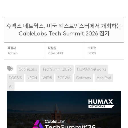
휴맥스 네트웍스, 미국 웨스트민스터에서 개최하는
CableLabs Tech Summit 2026 참가
작성자
작성일
조회수
Admin
2026.04.01
12888
CableLabs
TechSummit2026
HUMAXNetworks
DOCSIS
xPON
WiFi8
5GFWA
Gateway
MoniPod
AI