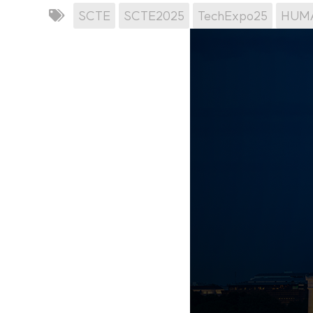
SCTE
SCTE2025
TechExpo25
HUMA