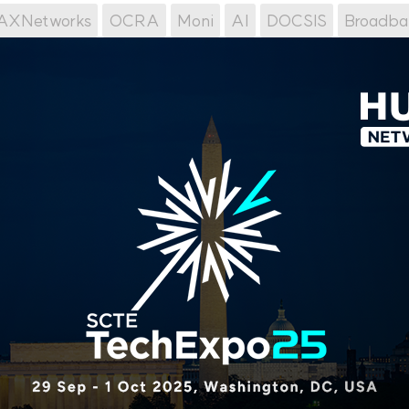
XNetworks
OCRA
Moni
AI
DOCSIS
Broadba