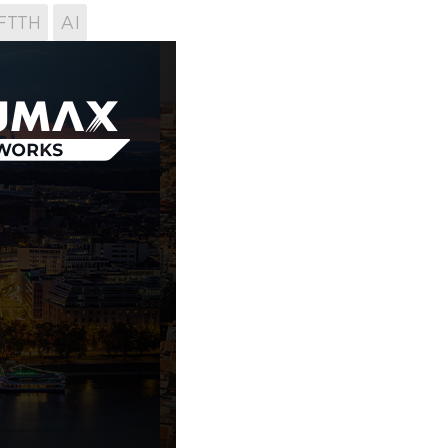
FTTH
AI