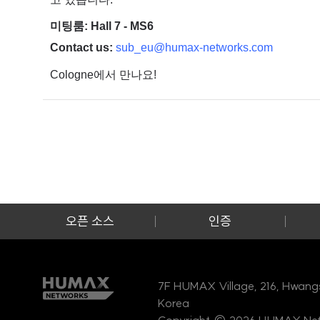
미팅룸: Hall 7 - MS6
Contact us:
sub_eu@humax-networks.com
Cologne에서 만나요!
오픈 소스
인증
7F HUMAX Village, 216, Hwang
Korea
Copyright © 2026 HUMAX Networ