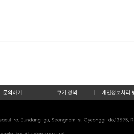
문의하기
쿠키 정책
개인정보처리 
saeul-ro, Bundang-gu, Seongnam-si, Gyeonggi-do,13595, Re
ks, Inc. All rights reserved.