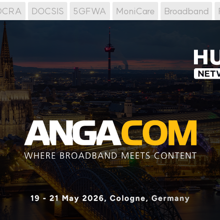
OCRA
DOCSIS
5GFWA
MoniCare
Broadband