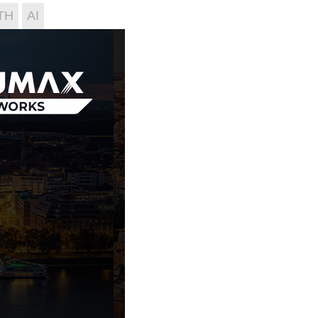
TH
AI