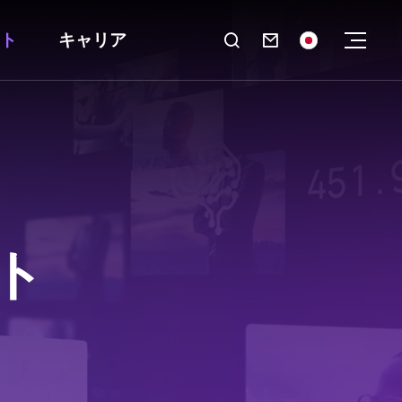
ト
キャリア

ト