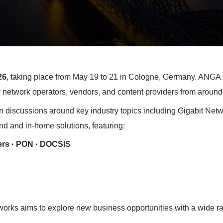
26
, taking place from May 19 to 21 in Cologne, Germany.
ANGA C
 network operators, vendors, and content providers from around
iscussions around key industry topics including Gigabit Net
and and in-home solutions, featuring:
ers · PON · DOCSIS
ks aims to explore new business opportunities with a wide rang