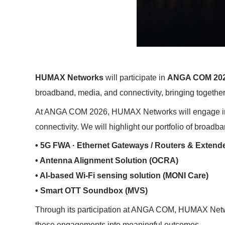
HUMAX Networks
will participate in
ANGA COM 20
broadband, media, and connectivity, bringing together
At ANGA COM 2026, HUMAX Networks will engage in d
connectivity. We will highlight our portfolio of broadb
• 5G FWA · Ethernet Gateways / Routers & Extend
• Antenna Alignment Solution (OCRA)
• AI-based Wi-Fi sensing solution (MONI Care)
• Smart OTT Soundbox (MVS)
Through its participation at ANGA COM, HUMAX Networ
these engagements into meaningful outcomes.