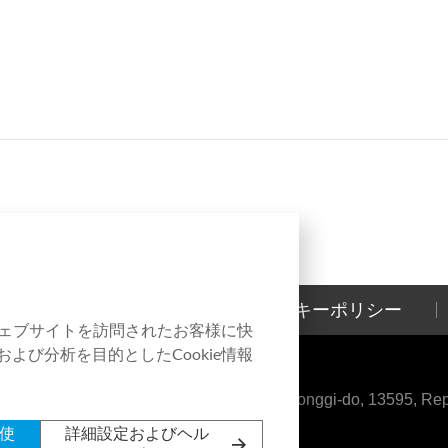
お問い合わせ
クッキーポリシー
本ウェブサイトを訪問されたお客様に快
よび分析を目的としたCookie情報
aeul-ro, Bundang-gu, Seongnam-si, Gyeonggi-do, 13595, Repu
み使
詳細設定およびヘル
s, Inc. All rights reserved.