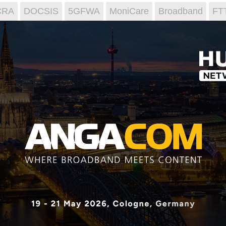
CRA
DOCSIS
5GFWA
MoniCare
Broadband
FT