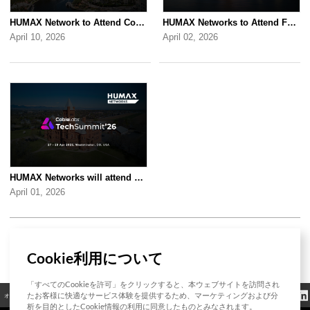
HUMAX Network to Attend Connect (X) 2026
HUMAX Networks to Attend FTTH Conference 2026
April 10, 2026
April 02, 2026
HUMAX Networks will attend CableLabs Tech Summit 2026
April 01, 2026
1 / 5
Cookie利用について
「すべてのCookieを許可」をクリックすると、本ウェブサイトを訪問され
クッキーポリシ
たお客様に快適なサービス体験を提供するため、マーケティングおよび分
オープンソース
認証
お問い合わせ
規制情報
ー
析を目的としたCookie情報の利用に同意したものとみなされます。