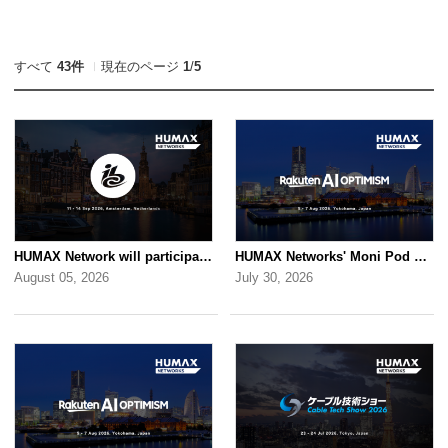
すべて
43件
現在のページ
1
/
5
HUMAX Network will participate in IBC2026
HUMAX Networks' Moni Pod will be showcased at Rakuten AI Optimism 2026
August 05, 2026
July 30, 2026