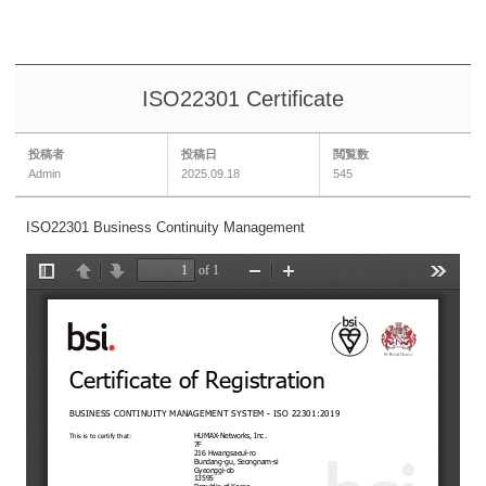
ISO22301 Certificate
投稿者
投稿日
閲覧数
Admin
2025.09.18
545
ISO22301 Business Continuity Management