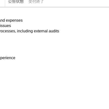
公告状態
受付終了
 and expenses
 issues
rocesses, including external audits
xperience