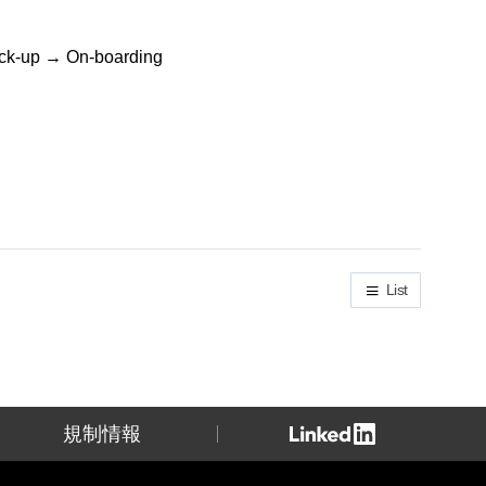
heck-up → On-boarding
List
規制情報