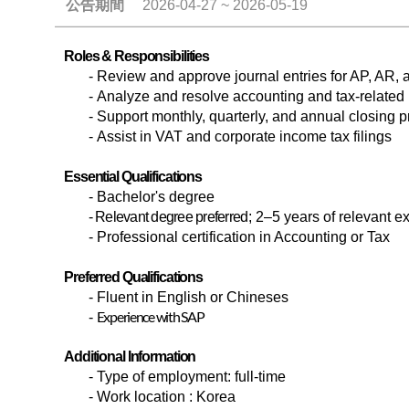
公告期間
2026-04-27 ~ 2026-05-19
Roles & Responsibilities
-
Review and approve journal entries for AP, AR,
-
Analyze and resolve accounting and tax-related
-
Support monthly, quarterly, and annual closing p
-
Assist in VAT and corporate income tax filings
Essential Qualifications
-
Bachelor's degree
- Relevant degree preferred
;
2–5 years of relevant e
- Professional certification in Accounting or Tax
Preferred Qualifications
- Fluent in English or Chineses
Experience with SAP
-
Additional Information
-
Type of employment: full-time
-
Work location : Korea