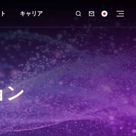
ト
キャリア

ョン