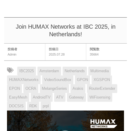
Join HUMAX Networks at IBC 2025, in
Netherlands!
投稿者
投稿日
閲覧数
Admin
2025.07.28
35664
IBC2025
Amsterdam
Netherlands
Multimedia
HUMAXNetworks
VideoSoundBox
GPON
XGSPON
EPON
OCRA
MelangeSeries
Arakis
RouterExtender
EasyMesh
AndroidTV
ATV
Gateway
WiFisensing
DOCSIS
RDK
prpl