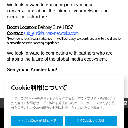
We look forward to engaging in meaningful
conversations about the future of your network and
media infrastructure.
Booth Location
:
Balcony Suite 1.BS7
Contact
:
sub_eu@humax-networks.com
*Feel free to reach out in advance — we’ll be happy to coordinate prior to the show for
a smoother on-site meeting experience.
We look forward to connecting with partners who are
shaping the future of the global media ecosystem.
See you in Amsterdam!
Cookie利用について
List
「すべてのCookieを許可」をクリックすると、本ウェブサイトを訪問され
クッキーポリシ
たお客様に快適なサービス体験を提供するため、マーケティングおよび分
オープンソース
認証
お問い合わせ
規制情報
ー
析を目的としたCookie情報の利用に同意したものとみなされます。
すべてのCookie利用に同意
必須Cookieのみ使用
7F HUMAX Village, 216, Hwangsaeul-ro, Bundang-gu, Seongnam-si, Gyeonggi-do,