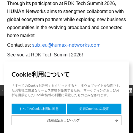
Through its participation at RDK Tech Summit 2026, 
HUMAX Networks aims to strengthen collaboration with 
global ecosystem partners while exploring new business 
opportunities in the evolving broadband and connected 
home market. 
sub_eu@humax-networks.com
Contact us:
See you at RDK Tech Summit 2026!
Cookie利用について
List
「すべてのCookieを許可」をクリックすると、本ウェブサイトを訪問され
クッキーポリシ
たお客様に快適なサービス体験を提供するため、マーケティングおよび分
オープンソース
認証
お問い合わせ
規制情報
ー
析を目的としたCookie情報の利用に同意したものとみなされます。
すべてのCookie利用に同意
必須Cookieのみ使用
7F HUMAX Village, 216, Hwangsaeul-ro, Bundang-gu, Seongnam-si, Gyeonggi-do,
13595, Republic of Korea
詳細設定およびヘルプ
Copyright © 2026 HUMAX Networks, Inc. All rights reserved.