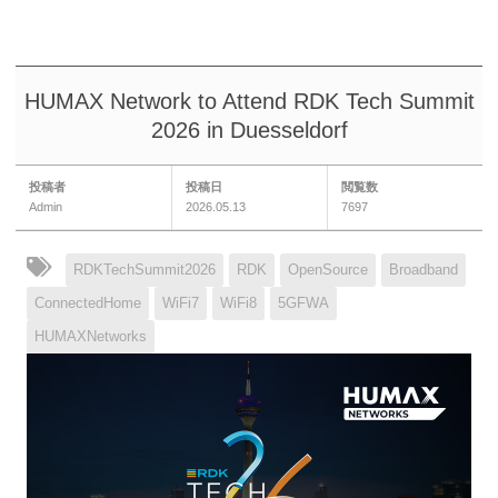
HUMAX Network to Attend RDK Tech Summit
2026 in Duesseldorf
投稿者
投稿日
閲覧数
Admin
2026.05.13
7697
RDKTechSummit2026
RDK
OpenSource
Broadband
ConnectedHome
WiFi7
WiFi8
5GFWA
HUMAXNetworks