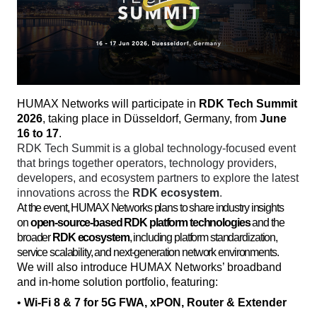
HUMAX Networks will participate in 
RDK Tech Summit 
2026
, taking place in Düsseldorf, Germany, from 
June 
16 to 17
. 
RDK Tech Summit is a global technology-focused event 
that brings together operators, technology providers, 
developers, and ecosystem partners to explore the latest 
innovations across the 
RDK ecosystem
. 
At the event, HUMAX Networks plans to share industry insights
on
open-source-based RDK platform technologies
and the
broader
RDK ecosystem
, including platform standardization,
service scalability, and next-generation network environments.
We will also introduce HUMAX Networks’ broadband 
and in-home solution portfolio, featuring:
• 
Wi-Fi 8 & 7 for 5G FWA, xPON, Router & Extender