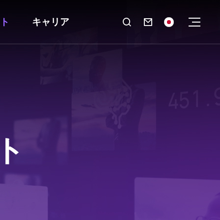
ト
キャリア

ト