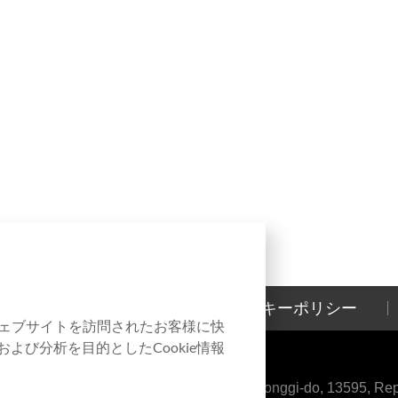
お問い合わせ
クッキーポリシー
本ウェブサイトを訪問されたお客様に快
よび分析を目的としたCookie情報
aeul-ro, Bundang-gu, Seongnam-si, Gyeonggi-do, 13595, Repu