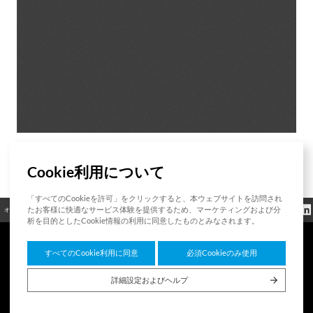
Cookie利用について
List
「すべてのCookieを許可」をクリックすると、本ウェブサイトを訪問され
クッキーポリシ
たお客様に快適なサービス体験を提供するため、マーケティングおよび分
オープンソース
認証
お問い合わせ
規制情報
ー
析を目的としたCookie情報の利用に同意したものとみなされます。
すべてのCookie利用に同意
必須Cookieのみ使用
7F HUMAX Village, 216, Hwangsaeul-ro, Bundang-gu, Seongnam-si, Gyeonggi-do,
13595, Republic of Korea
詳細設定およびヘルプ
Copyright © 2026 HUMAX Networks, Inc. All rights reserved.