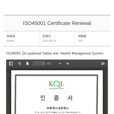
ISO45001 Certificate Renewal
投稿者
投稿日
閲覧数
Admin
2024.08.19
930
ISO45001 Qccupational Safety and Heahth Management System